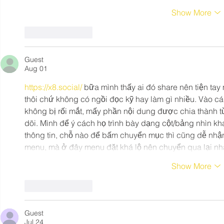
Show More
Like
Reply
Guest
Aug 01
https://x8.social/
 bữa mình thấy ai đó share nên tiện tay 
thôi chứ không có ngồi đọc kỹ hay làm gì nhiều. Vào cái
không bị rối mắt, mấy phần nội dung được chia thành t
dõi. Mình để ý cách họ trình bày dạng cột/bảng nhìn khá “
thông tin, chỗ nào để bấm chuyển mục thì cũng dễ nhận 
menu, mà ở đây menu đặt khá lộ nên chuyển qua lại nha
Show More
Like
Reply
Guest
Jul 24