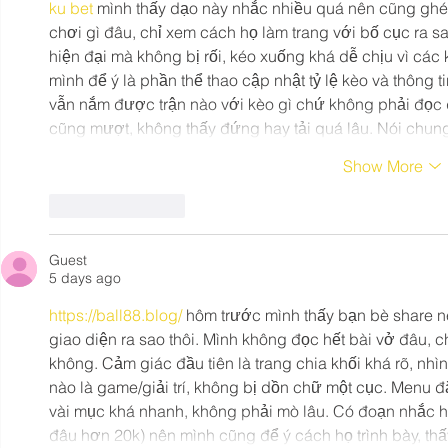
ku bet
 mình thấy dạo này nhắc nhiều quá nên cũng ghé 
chơi gì đâu, chỉ xem cách họ làm trang với bố cục ra sa
hiện đại mà không bị rối, kéo xuống khá dễ chịu vì các 
mình để ý là phần thể thao cập nhật tỷ lệ kèo và thông ti
vẫn nắm được trận nào với kèo gì chứ không phải đọc 
cũng mượt, không thấy đứng hay tải quá lâu. Nói chun
Show More
Like
Reply
Guest
5 days ago
https://ball88.blog/
 hôm trước mình thấy bạn bè share nê
giao diện ra sao thôi. Mình không đọc hết bài vở đâu, 
không. Cảm giác đầu tiên là trang chia khối khá rõ, nhìn
nào là game/giải trí, không bị dồn chữ một cục. Menu đ
vài mục khá nhanh, không phải mò lâu. Có đoạn nhắc họ
đâu hơn 20k) nên mình cũng để ý cách họ trình bày, th