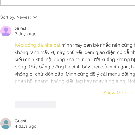
Webinar: Harnessing Waste
Econotherm
Sort by:
Newest
Heat Recovery
Nitrogen +
Opportunities in Industrial
Guest
3 days ago
Processes
Kèo bóng đá nhà cái
 mình thấy bạn bè nhắc nên cũng b
không rành mấy vụ này, chủ yếu xem giao diện có dễ nhì
kiểu chia khối nội dung khá rõ, nên lướt xuống không bị
dòng. Mấy bảng thông tin trình bày theo cột nhìn gọn, liế
không bị chữ dồn dập. Mình cũng để ý cái menu đặt ngay
phản hồi nhanh, không kiểu lag hay nhảy lung tung. N
Show More
Like
Reply
Guest
4 days ago